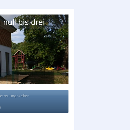
null bis drei
etreuungszeiten
m