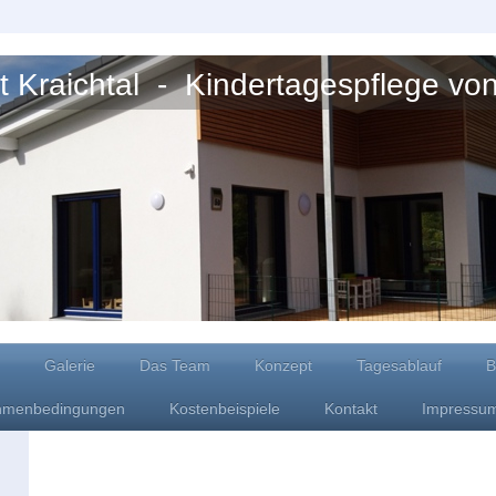
 Kraichtal - Kindertagespflege von 
Galerie
Das Team
Konzept
Tagesablauf
B
hmenbedingungen
Kostenbeispiele
Kontakt
Impressu